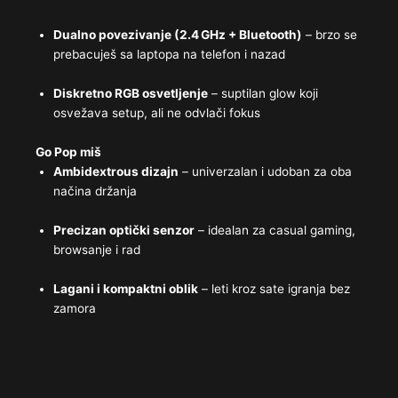
Dualno povezivanje (2.4 GHz + Bluetooth)
– brzo se
prebacuješ sa laptopa na telefon i nazad
Diskretno RGB osvetljenje
– suptilan glow koji
osvežava setup, ali ne odvlači fokus
Go Pop miš
Ambidextrous dizajn
– univerzalan i udoban za oba
načina držanja
Precizan optički senzor
– idealan za casual gaming,
browsanje i rad
Lagani i kompaktni oblik
– leti kroz sate igranja bez
zamora