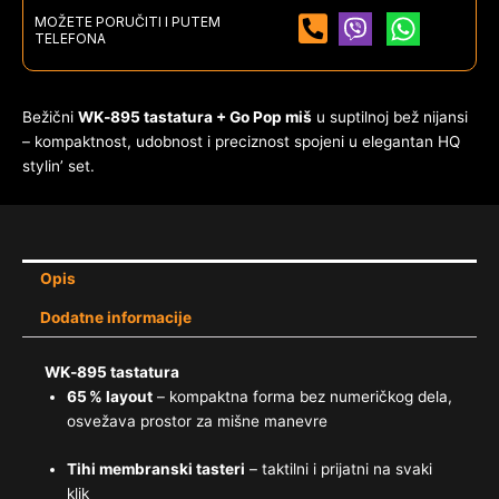
MOŽETE PORUČITI I PUTEM
TELEFONA
Bežični
WK‑895 tastatura + Go Pop miš
u suptilnoj bež nijansi
– kompaktnost, udobnost i preciznost spojeni u elegantan HQ
stylin’ set.
Opis
Dodatne informacije
WK‑895 tastatura
65 % layout
– kompaktna forma bez numeričkog dela,
osvežava prostor za mišne manevre
Tihi membranski tasteri
– taktilni i prijatni na svaki
klik