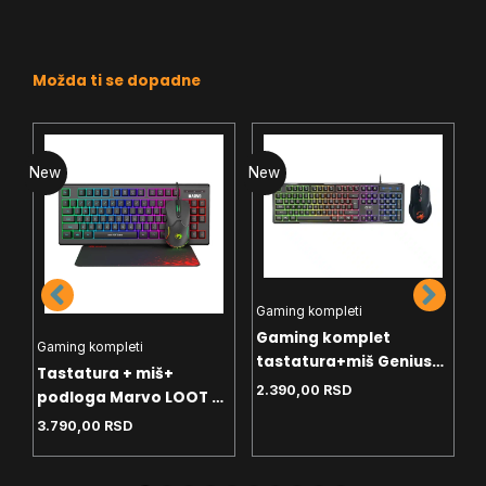
Možda ti se dopadne
New
New
N
Gaming kompleti
G
Gaming komplet
G
Gaming kompleti
tastatura+miš Genius
t
ch
Tastatura + miš+
SCORPION KM-GX6 US
S
2.390,00
RSD
1
podloga Marvo LOOT 30
Crni
CM310 Black
3.790,00
RSD