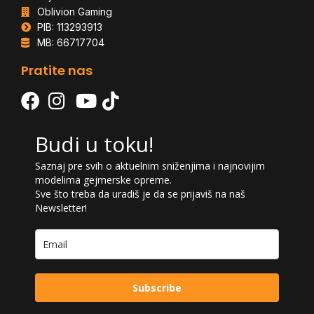
Oblivion Gaming
PIB: 113293913
MB: 66717704
Pratite nas
Budi u toku!
Saznaj pre svih o aktuelnim sniženjima i najnovijim
modelima gejmerske opreme.
Sve što treba da uradiš je da se prijaviš na naš
Newsletter!
Subscribe