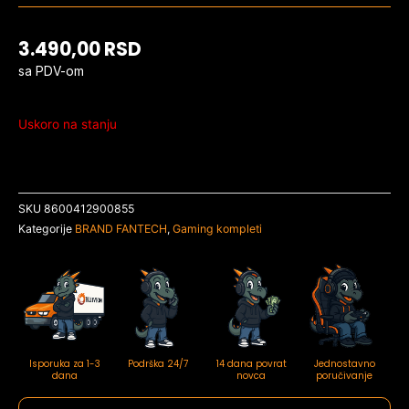
3.490,00
RSD
sa PDV-om
Uskoro na stanju
SKU
8600412900855
Kategorije
BRAND FANTECH
,
Gaming kompleti
Isporuka za 1-3
Podrška 24/7
14 dana povrat
Jednostavno
dana
novca
poručivanje