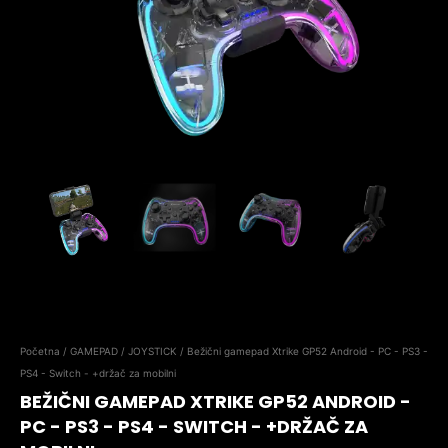
Početna
/
GAMEPAD / JOYSTICK
/ Bežični gamepad Xtrike GP52 Android - PC - PS3 -
PS4 - Switch - +držač za mobilni
BEŽIČNI GAMEPAD XTRIKE GP52 ANDROID -
PC - PS3 - PS4 - SWITCH - +DRŽAČ ZA