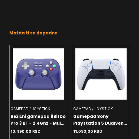
Možda ti se dopadne
GAMEPAD / JOYSTICK
GAMEPAD / JOYSTICK
Bežični gamepad 8BitDo
Gamepad Sony
Pro 3 BT - 2.4Ghz - Multi
Playstation 5 DualSense
-
platform - Vibracija -
V2 White
10.490,00
RSD
11.090,00
RSD
Hall Effect - TMR -