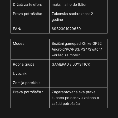
Držač za telefon:
maksimalno do 8.5cm
Prava potrošača:
Zakonska saobraznost 2
godine
EAN:
6932391929650
Model:
Bežični gamepad Xtrike GP52
Android/PC/PS3/PS4/Switch/
+držač za mobilni
Robna grupa:
GAMEPAD / JOYSTICK
Uvoznik:
Zemlja porekla :
Prava potrošača :
Zagarantovana sva prava
kupaca po osnovu zakona o
zaštiti potrošača