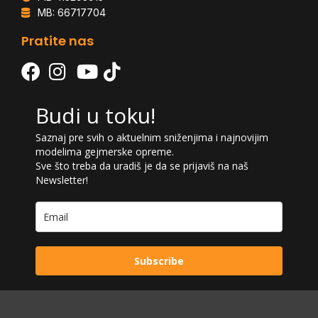
MB: 66717704
Pratite nas
Budi u toku!
Saznaj pre svih o aktuelnim sniženjima i najnovijim
modelima gejmerske opreme.
Sve što treba da uradiš je da se prijaviš na naš
Newsletter!
Subscribe