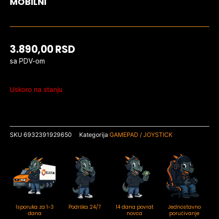
MOBILNI
3.890,00
RSD
sa PDV-om
Uskoro na stanju
SKU
6932391929650
Kategorija
GAMEPAD / JOYSTICK
Isporuka za 1-3
Podrška 24/7
14 dana povrat
Jednostavno
dana
novca
poručivanje