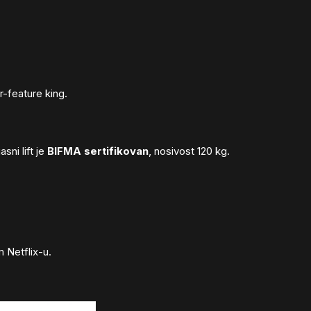
r-feature king.
sni lift je
BIFMA sertifikovan
, nosivost 120 kg.
m Netflix-u.