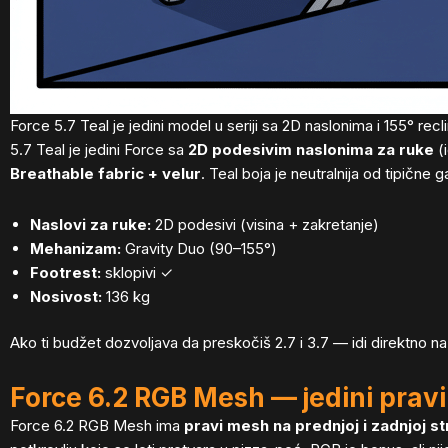
Force 5.7 Teal je jedini model u seriji sa 2D naslonima i 155° re
5.7 Teal je jedini Force sa
2D podesivim naslonima za ruke
(i
Breathable fabric + velur
. Teal boja je neutralnija od tipičn
Naslovi za ruke:
2D podesivi (visina + zakretanje)
Mehanizam:
Gravity Duo (90–155°)
Footrest:
sklopivi ✓
Nosivost:
136 kg
Ako ti budžet dozvoljava da preskočiš 2.7 i 3.7 — idi direktno na
Force 6.2 RGB Mesh — jedini pravi 
Force 6.2 RGB Mesh ima
pravi mesh na prednjoj i zadnjoj st