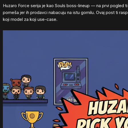
Huzaro Force serija je kao Souls boss-lineup — na prvi pogled ti s
pomeša jer ih prodavci nabacuju na istu gomilu. Ovaj post ti ras
koji model za koji use-case.