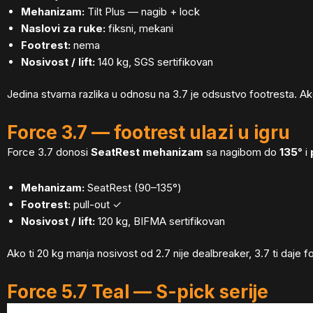
Mehanizam:
Tilt Plus — nagib + lock
Naslovi za ruke:
fiksni, mekani
Footrest:
nema
Nosivost / lift:
140 kg, SGS sertifikovan
Jedina stvarna razlika u odnosu na 3.7 je odsustvo footresta. Ako
Force 3.7 — footrest ulazi u igru
Force 3.7 donosi
SeatRest mehanizam
sa nagibom do
135°
i
Mehanizam:
SeatRest (90–135°)
Footrest:
pull-out ✓
Nosivost / lift:
120 kg, BIFMA sertifikovan
Ako ti 20 kg manja nosivost od 2.7 nije dealbreaker, 3.7 ti daje 
Force 5.7 Teal — S-pick serije