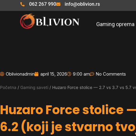
Pređi
062 267 990
info@oblivion.rs
na
sadržaj
Gaming oprema
Oblivionadmin
april 15, 2026
9:00 am
No Comments
Početna
/
Gaming saveti
/ Huzaro Force stolice — 2.7 vs 3.7 vs 5.7 vs 
Huzaro Force stolice — 
6.2 (koji je stvarno tvo