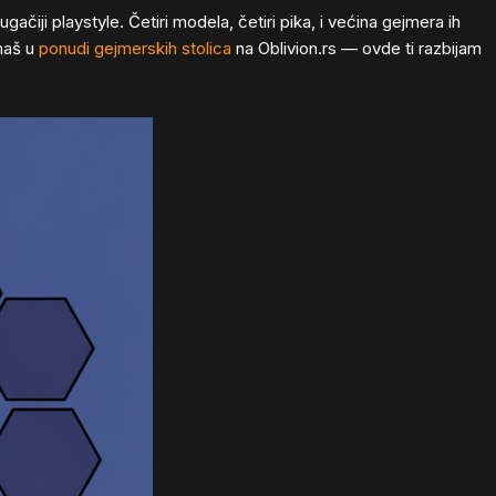
čiji playstyle. Četiri modela, četiri pika, i većina gejmera ih
imaš u
ponudi gejmerskih stolica
na Oblivion.rs — ovde ti razbijam