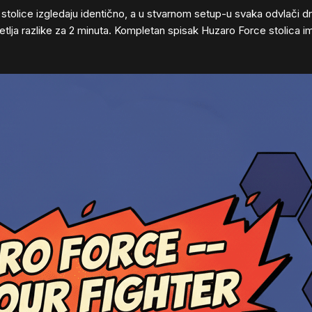
tolice izgledaju identično, a u stvarnom setup-u svaka odvlači druga
petlja razlike za 2 minuta. Kompletan spisak Huzaro Force stolica 