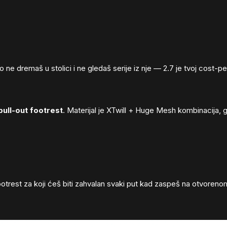
 ne dremaš u stolici i ne gledaš serije iz nje — 2.7 je tvoj cost-pe
pull-out footrest
. Materijal je XTwill + Huge Mesh kombinacija, ga
footrest za koji ćeš biti zahvalan svaki put kad zaspeš na otvoreno