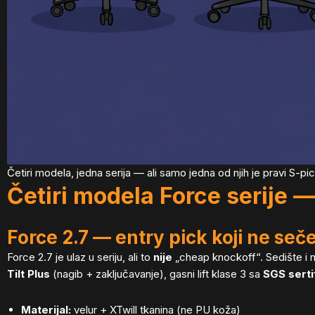
Četiri modela, jedna serija — ali samo jedna od njih je pravi S-p
Četiri modela Force serije — 
Force 2.7 — entry pick koji ne seč
Force 2.7 je ulaz u seriju, ali to
nije
„cheap knockoff“. Sedište i 
Tilt Plus
(nagib + zaključavanje), gasni lift klase 3 sa
SGS serti
Materijal:
velur + XTwill tkanina (ne PU koža)