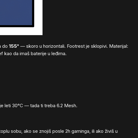
ta do
155°
— skoro u horizontali. Footrest je sklopivi. Materijal:
f kao da imaš baterije u leđima.
je leti 30°C — tada ti treba 6.2 Mesh.
oplu sobu, ako se znojiš posle 2h gaminga, ili ako živiš u