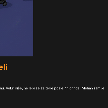
eli
. Velur diše, ne lepi se za tebe posle 4h grinda. Mehanizam je