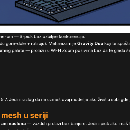
cline-om — S-pick bez ozbiljne konkurencije.
du gore-dole + rotiraju). Mehanizam je
Gravity Duo
koji te spuš
e gaming palete — prolazi i u WFH Zoom pozivima bez da te gleda še
 5.7. Jedini razlog da ne uzmeš ovaj model je ako živiš u sobi gde 
mesh u seriji
rani naslona
— vazduh prolazi bez barijere. Jedini pick ako imaš t