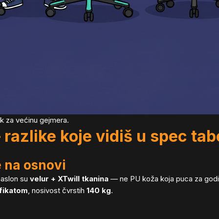
ick za većinu gejmera.
razlike koje vidiš u spec tab
e na osnovi
naslon su
velur + XTwill tkanina
— ne PU koža koja puca za godinu
fikatom
, nosivost čvrstih
140 kg
.