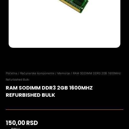
Početna
/
Računarske komponente
/
Memorije
/ RAM SODIMM DDR3 2GB 1600MHz
Refurbished Bulk
RAM SODIMM DDR3 2GB 1600MHZ
REFURBISHED BULK
150,00
RSD