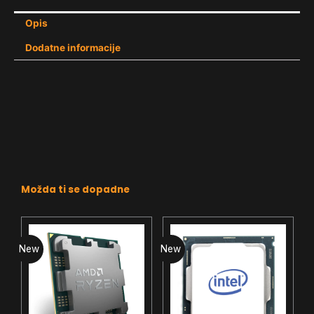
Opis
Dodatne informacije
Možda ti se dopadne
New
New
N