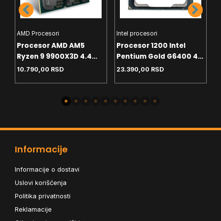
AMD Procesori
Intel procesori
H
Procesor AMD AM5
Procesor 1200 Intel
C
Ryzen 9 9900X3D 4.4
Pentium Gold G6400 4.0
T
GHz Tray
GHz Tray
White
10.790,00
RSD
23.390,00
RSD
4
-
Informacije
Informacije o dostavi
Uslovi korišćenja
Politika privatnosti
Reklamacije