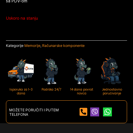
sa PDV-om
Uskoro na stanju
Kategorije
Memorije
,
Računarske komponente
Isporuka za 1-3
Podrška 24/7
14 dana povrat
Jednostavno
dana
novca
poručivanje
MOŽETE PORUČITI I PUTEM
TELEFONA