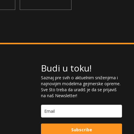
95.690,00
RSD
OC GDDR7 12GB
GDDR7 12GB 192bit
192bit 3xDP - HDMI
3xDP - HDMI
Budi u toku!
Saznaj pre svih o aktuelnim sniženjima i
najnovijim modelima gejmerske opreme.
Sve što treba da uradiš je da se prijaviš
na naš Newsletter!
Subscribe