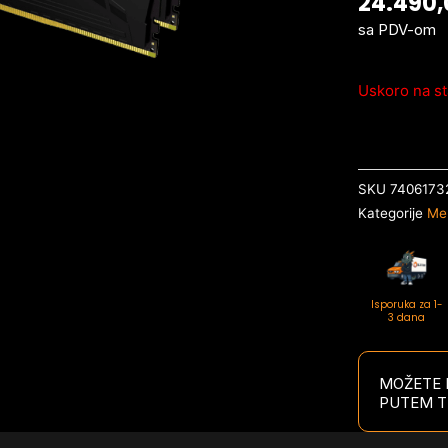
24.490
sa PDV-om
Uskoro na st
SKU
7406173
Kategorije
Me
Isporuka za 1-
3 dana
MOŽETE P
PUTEM T