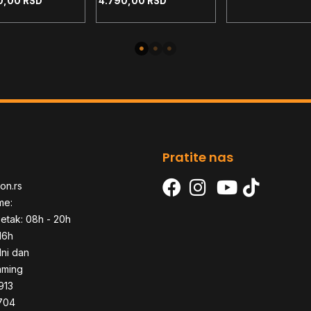
0,00
RSD
4.790,00
RSD
1200 - AM4 - AM5
TDP 210W
Pratite nas
on.rs
me:
etak: 08h - 20h
16h
dni dan
aming
913
704