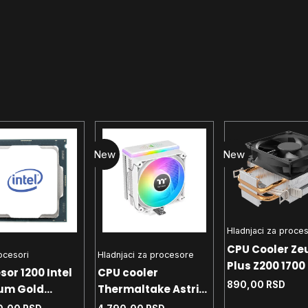
New
New
Hladnjaci za proce
CPU Cooler Ze
rocesori
Hladnjaci za procesore
Plus Z200 1700 
sor 1200 Intel
CPU cooler
- AM4 - AM5 T
890,00
RSD
um Gold
Thermaltake Astria
90W
 4.0 GHz Tray
200 White 1700 -