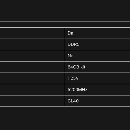
Da
DDR5
Ne
64GB kit
1.25V
5200MHz
CL40