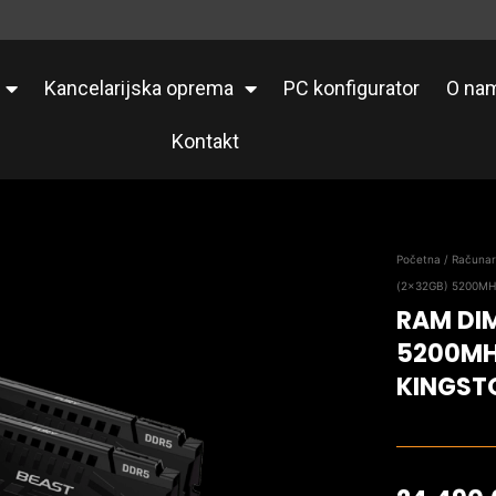
Kancelarijska oprema
PC konfigurator
O na
Kontakt
Početna
/
Računa
(2x32GB) 5200MH
RAM DI
5200MH
KINGST