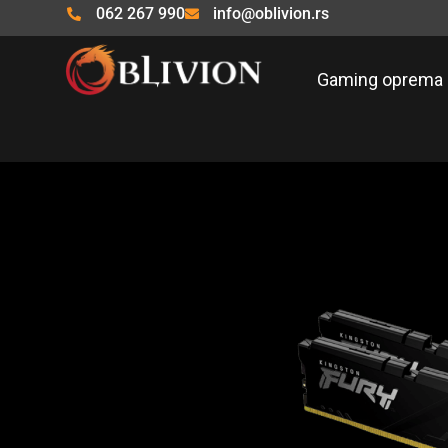
Pređi
062 267 990
info@oblivion.rs
na
sadržaj
Gaming oprema