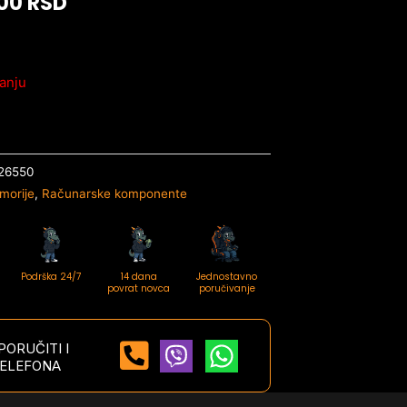
,00
RSD
anju
26550
morije
,
Računarske komponente
Podrška 24/7
14 dana
Jednostavno
povrat novca
poručivanje
ORUČITI I
ELEFONA