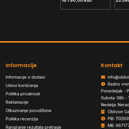
18.890,00
RSD
16.790,00
RSD
23.39
Informacije
Kontakt
Informacije o dostavi
info@oblivi
Radno vre
Uslovi korišćenja
Ponedeljak - P
Politika privatnosti
Subota: 08h - 
Reklamacije
Nedelja: Nera
Otkazivanje porudžbine
Oblivion G
PIB: 113293
Politika recenzija
MB: 66717
Rangiranje rezultata pretrage