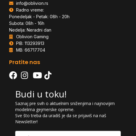
info@oblivion.rs
Radno vreme:
Ponedeljak - Petak: 08h - 20h
Subota: 08h - 16h
Nedelja: Neradni dan
Oblivion Gaming
PIB: 113293913
MB: 66717704
Pratite nas
Budi u toku!
Saznaj pre svih o aktuelnim sniženjima i najnovijim
modelima gejmerske opreme.
Sve što treba da uradiš je da se prijaviš na naš
Newsletter!