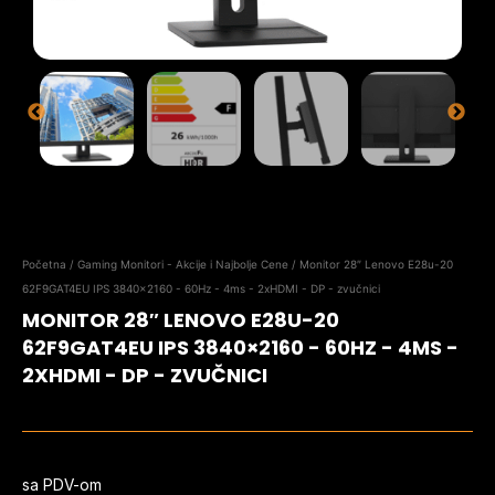
Početna
/
Gaming Monitori - Akcije i Najbolje Cene
/ Monitor 28″ Lenovo E28u-20
62F9GAT4EU IPS 3840×2160 - 60Hz - 4ms - 2xHDMI - DP - zvučnici
MONITOR 28″ LENOVO E28U-20
62F9GAT4EU IPS 3840×2160 - 60HZ - 4MS -
2XHDMI - DP - ZVUČNICI
sa PDV-om