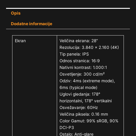
Opis
Dodatne informacije
Ekran
Veličina ekrana: 28″
Rezolucija: 3.840 x 2.160 (4K)
Tip panela: IPS
Odnos stranica: 16:9
Nativni kontrast: 1.000:1
Osvetljenje: 300 cd/m²
Odziv: 4ms (extreme mode),
6ms (typical mode)
Uglovi gledanja: 178°
horizontalni, 178° vertikalni
Osvežavanje: 60Hz
Veličina piksela: 0.16 mm
Color Gamut: 99% sRGB, 90%
DCI-P3
Ostalo: Anti-glare