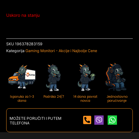
Uskoro na stanju
SKU
196378283159
Kategorija
Gaming Monitori - Akcije i Najbolje Cene
Isporuka za 1-3
Podrška 24/7
14 dana povrat
Jednostavno
dana
novca
poručivanje
MOŽETE PORUČITI I PUTEM
TELEFONA