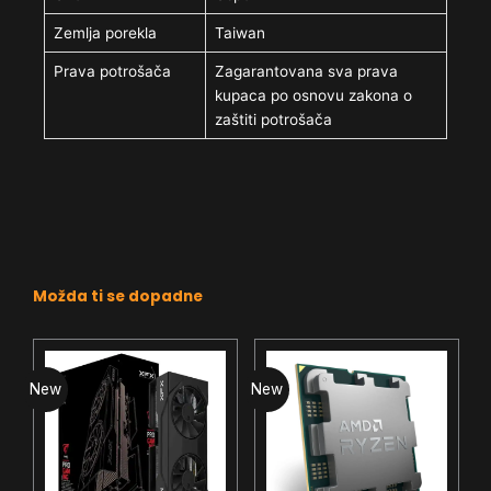
Zemlja porekla
Taiwan
Prava potrošača
Zagarantovana sva prava
kupaca po osnovu zakona o
zaštiti potrošača
Možda ti se dopadne
New
New
N