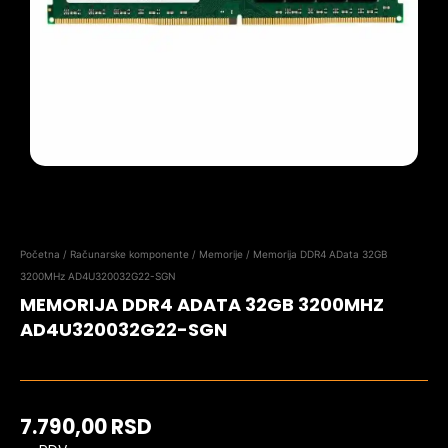
Početna
/
Računarske komponente
/
Memorije
/ Memorija DDR4 AData 32GB
3200MHz AD4U320032G22-SGN
MEMORIJA DDR4 ADATA 32GB 3200MHZ
AD4U320032G22-SGN
7.790,00
RSD