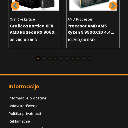
Grafičke kartice
AMD Procesori
I
Grafička kartica XFX
Procesor AMD AM5
P
AMD Radeon RX 9060
Ryzen 9 9900X3D 4.4
P
8GB SWFT Gaming
GHz Tray
G
38.290,00
RSD
10.790,00
RSD
2
Edition – Black Box
Informacije
Informacije o dostavi
Uslovi korišćenja
Politika privatnosti
Reklamacije