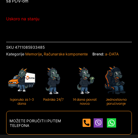
sa PDV-om
Uskoro na stanju
SKU
4711085933485
Kategorije
Memorije
,
Računarske komponente
Brend:
a-DATA
Isporuka za 1-3
Podrška 24/7
14 dana povrat
Jednostavno
dana
novca
poručivanje
MOŽETE PORUČITI I PUTEM
TELEFONA