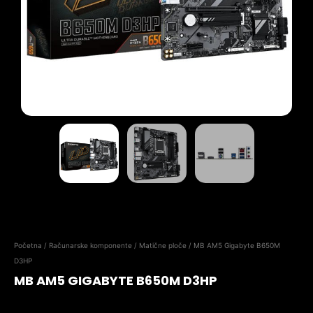
Početna
/
Računarske komponente
/
Matične ploče
/ MB AM5 Gigabyte B650M
D3HP
MB AM5 GIGABYTE B650M D3HP