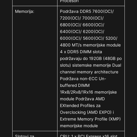
Procesori
Memorija:
Podržava DDR5 7600(OC)/
7200(OC)/ 7000(OC)/
6800(OC)/ 6600(OC)/
6400(OC)/ 6200(OC)/
6000(OC)/ 5600(OC)/ 5200/
4800 MT/s memorijske module
4 x DDR5 DIMM slota
podržavaju do 192GB (48GB po
slotu) sistemske memorije Dual
channel memory architecture
Podržava non-ECC Un-
buffered DIMM
1Rx8/2Rx8/1Rx16 memorijske
module Podržava AMD
EXtended Profiles za
Overclocking (AMD EXPO) i
Extreme Memory Profile (XMP)
memorijske module
Slotovi za
CPU: 1 x PCI Express x16 slot,