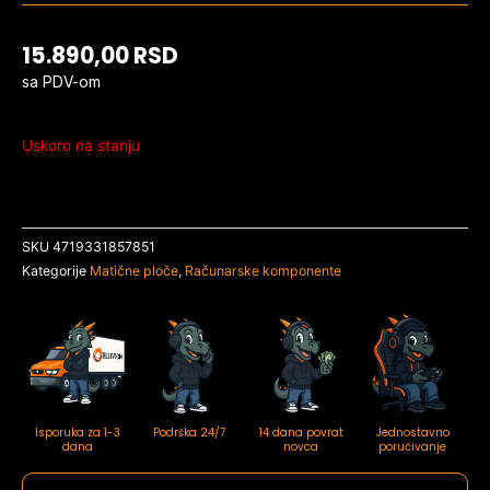
15.890,00
RSD
sa PDV-om
Uskoro na stanju
SKU
4719331857851
Kategorije
Matične ploče
,
Računarske komponente
Isporuka za 1-3
Podrška 24/7
14 dana povrat
Jednostavno
dana
novca
poručivanje