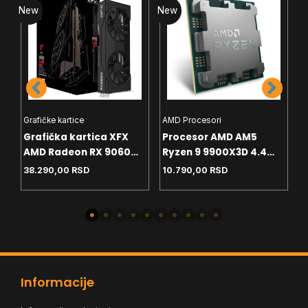
New
New
N
Grafičke kartice
AMD Procesori
I
Grafička kartica XFX
Procesor AMD AM5
P
AMD Radeon RX 9060
Ryzen 9 9900X3D 4.4
P
8GB SWFT Gaming
GHz Tray
G
38.290,00
RSD
10.790,00
RSD
2
Edition – Black Box
Informacije