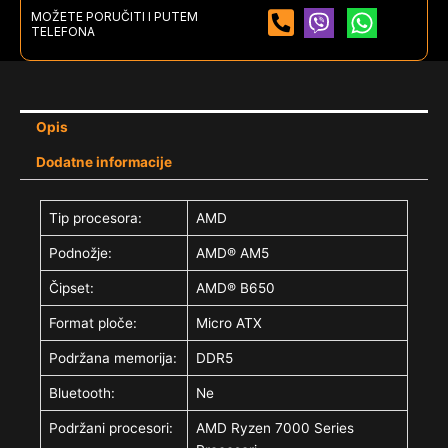
MOŽETE PORUČITI I PUTEM
TELEFONA
Opis
Dodatne informacije
Tip procesora:
AMD
Podnožje:
AMD® AM5
Čipset:
AMD® B650
Format ploče:
Micro ATX
Podržana memorija:
DDR5
Bluetooth:
Ne
Podržani procesori:
AMD Ryzen 7000 Series