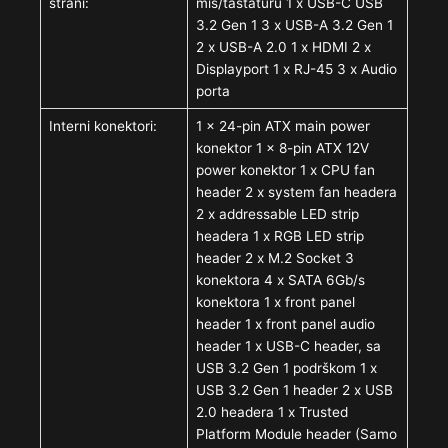
strani:
miš/tastaturu 1 x USB-C USB
3.2 Gen 1 3 x USB-A 3.2 Gen 1
2 x USB-A 2.0 1 x HDMI 2 x
Displayport 1 x RJ-45 3 x Audio
porta
Interni konektori:
1 x 24-pin ATX main power
konektor 1 x 8-pin ATX 12V
power konektor 1 x CPU fan
header 2 x system fan headera
2 x addressable LED strip
headera 1 x RGB LED strip
header 2 x M.2 Socket 3
konektora 4 x SATA 6Gb/s
konektora 1 x front panel
header 1 x front panel audio
header 1 x USB-C header, sa
USB 3.2 Gen 1 podrškom 1 x
USB 3.2 Gen 1 header 2 x USB
2.0 headera 1 x Trusted
Platform Module header (Samo