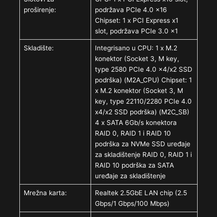
proširenje:
podržava PCIe 4.0 x16
Chipset: 1 x PCI Express x1
slot, podržava PCIe 3.0 x1
Skladište:
Integrisano u CPU: 1 x M.2
konektor (Socket 3, M key,
type 2580 PCIe 4.0 x4/x2 SSD
podrška) (M2A_CPU) Chipset: 1
x M.2 konektor (Socket 3, M
key, type 22110/2280 PCIe 4.0
x4/x2 SSD podrška) (M2C_SB)
4 x SATA 6Gb/s konektora
RAID 0, RAID 1 i RAID 10
podrška za NVMe SSD uređaje
za skladištenje RAID 0, RAID 1 i
RAID 10 podrška za SATA
uređaje za skladištenje
Mrežna karta:
Realtek 2.5GbE LAN chip (2.5
Gbps/1 Gbps/100 Mbps)