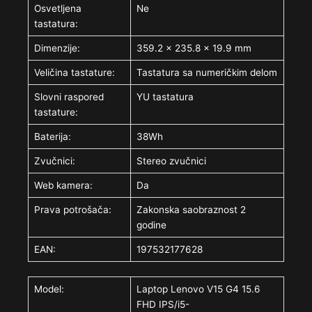
Osvetljena
Ne
tastatura:
Dimenzije:
359.2 x 235.8 x 19.9 mm
Veličina tastature:
Tastatura sa numeričkim delom
Slovni raspored
YU tastatura
tastature:
Baterija:
38Wh
Zvučnici:
Stereo zvučnici
Web kamera:
Da
Prava potrošača:
Zakonska saobraznost 2
godine
EAN:
197532177628
Model:
Laptop Lenovo V15 G4 15.6
FHD IPS/i5-