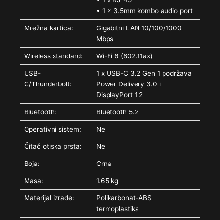
• 1 x RJ-45
• 1 x 3.5mm kombo audio port
Mrežna kartica:
Gigabitni LAN 10/100/1000
Mbps
Wireless standard:
Wi-Fi 6 (802.11ax)
USB-
1 x USB-C 3.2 Gen 1 podržava
C/Thunderbolt:
Power Delivery 3.0 i
DisplayPort 1.2
Bluetooth:
Bluetooth 5.2
Operativni sistem:
Ne
Čitač otiska prsta:
Ne
Boja:
Crna
Masa:
1.65 kg
Materijal izrade:
Polikarbonat-ABS
termoplastika