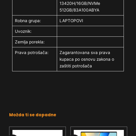
13420H/16GB/NVMe
512GB/83A100ABYA
Robna grupa:
LAPTOPOVI
Uvoznik:
Zemlja porekla:
Prava potrošača:
Zagarantovana sva prava
kupaca po osnovu zakona o
zaštiti potrošača
Možda ti se dopadne