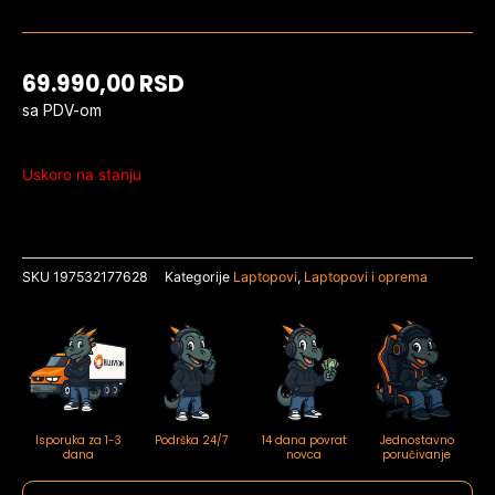
69.990,00
RSD
sa PDV-om
Uskoro na stanju
SKU
197532177628
Kategorije
Laptopovi
,
Laptopovi i oprema
Isporuka za 1-3
Podrška 24/7
14 dana povrat
Jednostavno
dana
novca
poručivanje