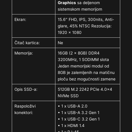
Graphics
sa deljenom
sistemskom memorijom
Ekran:
15.6″ FHD, IPS, 300nits, Anti-
glare, 45% NTSC Rezolucija:
1920 x 1080
Čitač kartica:
Ne
Memorija:
16GB (2 x 8GB) DDR4
3200MHz, 1 SODIMM slota
Jedan memorijski modul od
8GB je zalemljenih na matičnu
ploču bez mogućnosti zamene
Opis SSD-a:
512GB M.2 2242 PCIe 4.0×4
NVMe SSD
Raspoloživi
• 1 x USB-A 2.0
konektori:
• 1 x USB-A 3.2 Gen 1
• 1 x USB-C 3.2 Gen 1
• 1 x HDMI 1.4