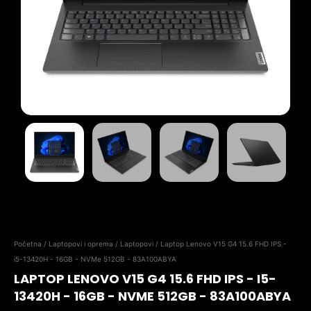
Početna
/
Laptopovi i oprema
/
Laptopovi
/ Laptop Lenovo V15 G4 15.6 FHD IPS -
i5-13420H - 16GB - NVMe 512GB - 83A100ABYA
LAPTOP LENOVO V15 G4 15.6 FHD IPS - I5-
13420H - 16GB - NVME 512GB - 83A100ABYA