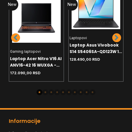
New
New
N
Laptopovi
Laptop Asus Vivobook
e
S14 S5406SA-QD123W 14
Gaming laptopovi
L
S
WUXGA OLED - U7-256V
Laptop Acer Nitro V16 AI
A
128.490,00
RSD
- 16GB - NVMe 512GB -
ANV16-42 16 WUXGA -
M
Win11 home - SR
R5-240 - 16GB - NVMe
G
172.090,00
RSD
2
1TB - RTX5060 8GB -
backlit
Informacije