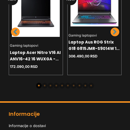
L
Gaming laptopovi
L
Laptop Aus ROG Strix
S
Gaming laptopovi
G18 G815JMR-S9014W 18
W
Laptop Acer Nitro V16 AI
1
2.5K - i7-14650HX -
306.490,00
RSD
-
ANV16-42 16 WUXGA -
32GB - 1TB - RTX5060
W
GB
R5-240 - 16GB - NVMe
172.090,00
RSD
8GB - Win11 home+ranac
1TB - RTX5060 8GB -
backlit
Informacije
Informacije o dostavi