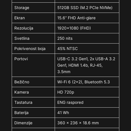
Storage
512GB SSD (M.2 PCIe NVMe)
Ekran
15.6“ FHD Anti-glare
Rezolucija
1920×1080 (FHD)
Svetlina
250 nits
Pokrivenost boja
45% NTSC
Portovi
USB-C 3.2 Gen1, 2x USB-A 3.2
Gen1, HDMI 1.4b, RJ-45,
3.5mm
Bežično
Wi-Fi 6 (2×2), Bluetooth 5.3
Kamera
HD 720p
Tastatura
ENG raspored
Baterija
41 Wh
Dimenzije
360 × 236 × 18.6 mm