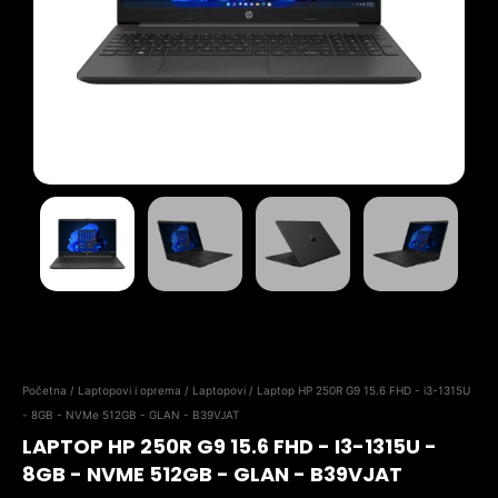
Početna
/
Laptopovi i oprema
/
Laptopovi
/ Laptop HP 250R G9 15.6 FHD - i3-1315U
- 8GB - NVMe 512GB - GLAN - B39VJAT
LAPTOP HP 250R G9 15.6 FHD - I3-1315U -
8GB - NVME 512GB - GLAN - B39VJAT