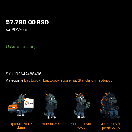
57.790,00
RSD
sa PDV-om
Uskoro na stanju
SKU
199642488496
Kategorije
Laptopovi
,
Laptopovi i oprema
,
Standardni laptopovi
Isporuka za 1-3
Podrška 24/7
14 dana povrat
Jednostavno
dana
novca
poručivanje