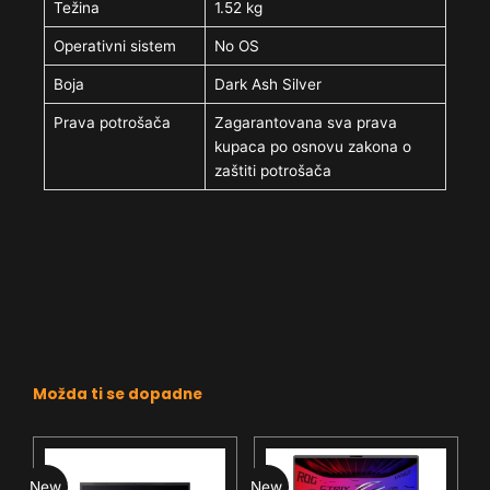
Težina
1.52 kg
Operativni sistem
No OS
Boja
Dark Ash Silver
Prava potrošača
Zagarantovana sva prava
kupaca po osnovu zakona o
zaštiti potrošača
Možda ti se dopadne
New
New
N