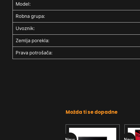
Model:
Robna grupa:
Uvoznik:
Zemlja porekla:
Prava potrošača:
Možda ti se dopadne
New
New
New