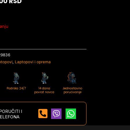
,00
RSD
anju
29836
ptopovi
,
Laptopovi i oprema
Podrška 24/7
14 dana
Jednostavno
povrat novca
poručivanje
ORUČITI I
ELEFONA