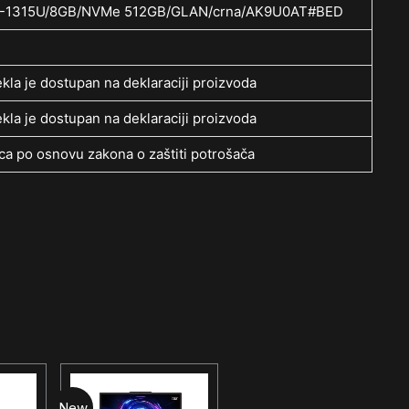
/i3-1315U/8GB/NVMe 512GB/GLAN/crna/AK9U0AT#BED
kla je dostupan na deklaraciji proizvoda
kla je dostupan na deklaraciji proizvoda
a po osnovu zakona o zaštiti potrošača
New
New