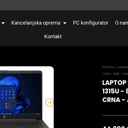
Kancelarijska oprema
PC konfigurator
O na
Kontakt
Početna
/
Laptopo
1315U - 8GB - NV
LAPTOP 
1315U -
CRNA -