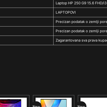
Laptop HP 250 G9 15.6 FHD
LAPTOPOVI
Precizan podatak o zemlji pore
Precizan podatak o zemlji pore
Zagarantovana sva prava kupac
New
New