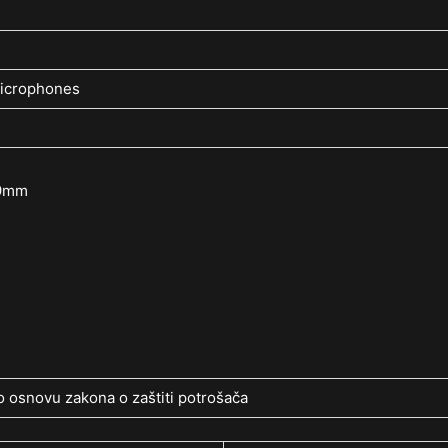
microphones
.9mm
 osnovu zakona o zaštiti potrošača