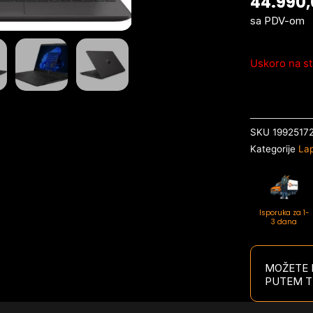
44.990
sa PDV-om
Uskoro na st
SKU
1992517
Kategorije
La
Isporuka za 1-
3 dana
MOŽETE P
PUTEM T