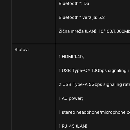
Bluetooth™: Da
Bluetooth™ verzija: 5.2
Žična mreža (LAN): 10/100/1.000Mb
Slotovi
1 HDMI 1.4b;
1 USB Type-C® 10Gbps signaling ra
2 USB Type-A 5Gbps signaling rat
1 AC power;
1 stereo headphone/microphone c
1 RJ-45 (LAN)