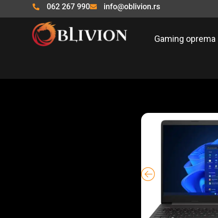
Pređi
062 267 990
info@oblivion.rs
na
sadržaj
Gaming oprema