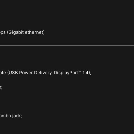
ps (Gigabit ethernet)
te (USB Power Delivery, DisplayPort™ 1.4);
e;
ombo jack;