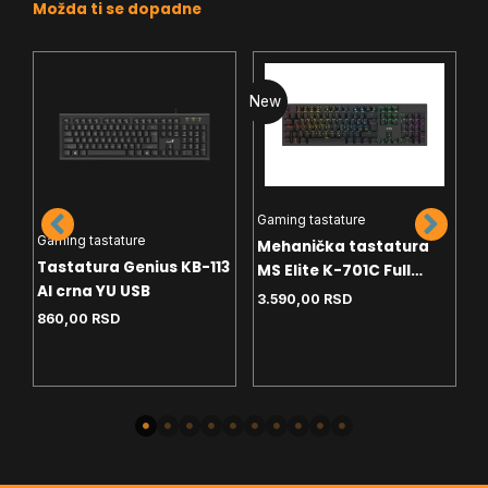
Možda ti se dopadne
New
N
Gaming tastature
Gaming tastature
Mehanička tastatura
Tastatura Genius KB-113
MS Elite K-701C Full
G
AI crna YU USB
Layout - crveni svičevi -
3.590,00
RSD
T
multimedija tasteri -
860,00
RSD
ra
H
anti ghosting - RGB
O
1
R
R