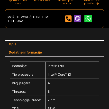
Isporuka za 1-3
Podrška 24/7
14 dana povrat
Jednostavno
dana
novca
poručivanje
MOŽETE PORUČITI I PUTEM
TELEFONA
Opis
Dodatne informacije
Podnožje:
Intel® 1700
Tip procesora:
Intel® Core™ i3
Broj jezgara:
4
Threads:
8
Tehnologija izrade:
7 nm
TDP:
58W