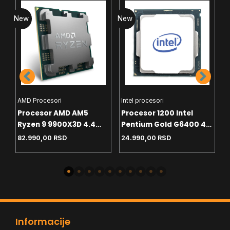
New
New
N
AMD Procesori
Intel procesori
H
Procesor AMD AM5
Procesor 1200 Intel
C
Ryzen 9 9900X3D 4.4
Pentium Gold G6400 4.0
T
GHz Tray
GHz Tray
White
82.990,00
RSD
24.990,00
RSD
4
-
Informacije