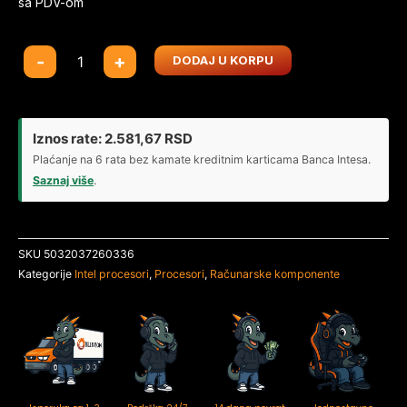
sa PDV-om
CPU
-
+
DODAJ U KORPU
s1700
INTEL
Core
i3-
Iznos rate:
2.581,67
RSD
13100F
Plaćanje na 6 rata bez kamate kreditnim karticama Banca Intesa.
4-
Saznaj više
.
Core
3.40GHz
(4.50GHz)
SKU
5032037260336
Box
Kategorije
Intel procesori
,
Procesori
,
Računarske komponente
količina