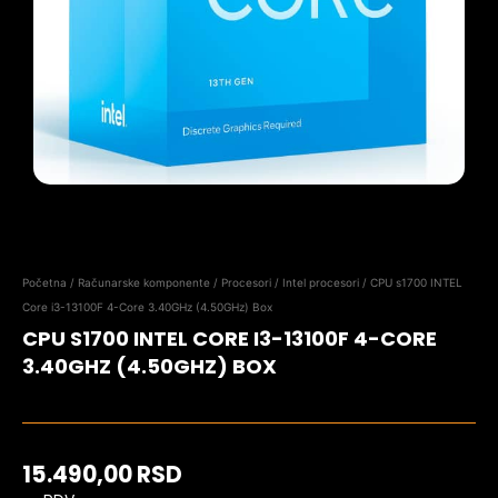
Početna
/
Računarske komponente
/
Procesori
/
Intel procesori
/ CPU s1700 INTEL
Core i3-13100F 4-Core 3.40GHz (4.50GHz) Box
CPU S1700 INTEL CORE I3-13100F 4-CORE
3.40GHZ (4.50GHZ) BOX
15.490,00
RSD