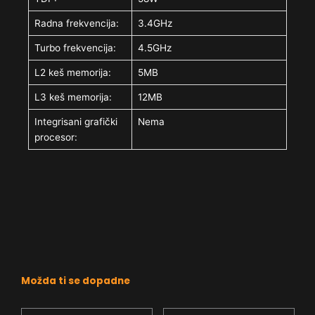
Radna frekvencija:
3.4GHz
Turbo frekvencija:
4.5GHz
L2 keš memorija:
5MB
L3 keš memorija:
12MB
Integrisani grafički
Nema
procesor:
Možda ti se dopadne