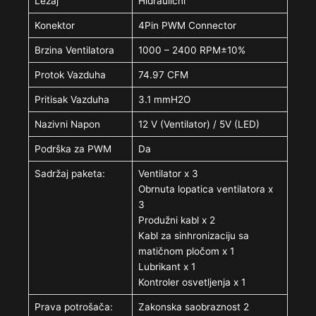
Ležaj
Hidraulični
Konektor
4Pin PWM Connector
Brzina Ventilatora
1000 – 2400 RPM±10%
Protok Vazduha
74.97 CFM
Pritisak Vazduha
3.1 mmH2O
Nazivni Napon
12 V (Ventilator) / 5V (LED)
Podrška za PWM
Da
Sadržaj paketa:
Ventilator x 3
Obrnuta lopatica ventilatora x
3
Produžni kabl x 2
Kabl za sinhronizaciju sa
matičnom pločom x 1
Lubrikant x 1
Kontroler osvetljenja x 1
Prava potrošača:
Zakonska saobraznost 2