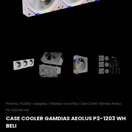
Početna
/
Kućišta i napajanja
/
Hladnjaci za kućišta
/ Case Cooler Gamdias Aeolus
P2-1203 WH beli
CASE COOLER GAMDIAS AEOLUS P2-1203 WH
BELI