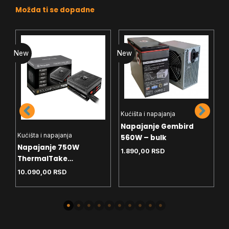
Možda ti se dopadne
New
New
N
Kućišta i napajanja
K
Napajanje Gembird
N
Kućišta i napajanja
560W – bulk
G
Napajanje 750W
1.890,00
RSD
B
1
ThermalTake
Toughpower GX3 SE 80+
10.090,00
RSD
Bronze ATX3.1