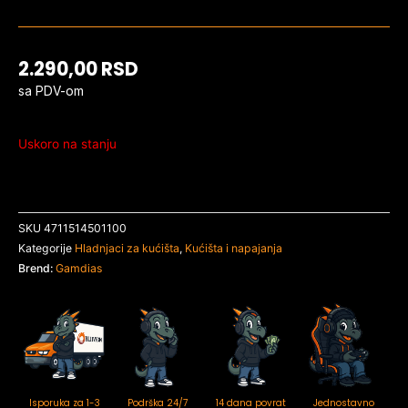
2.290,00
RSD
sa PDV-om
Uskoro na stanju
SKU
4711514501100
Kategorije
Hladnjaci za kućišta
,
Kućišta i napajanja
Brend:
Gamdias
Isporuka za 1-3
Podrška 24/7
14 dana povrat
Jednostavno