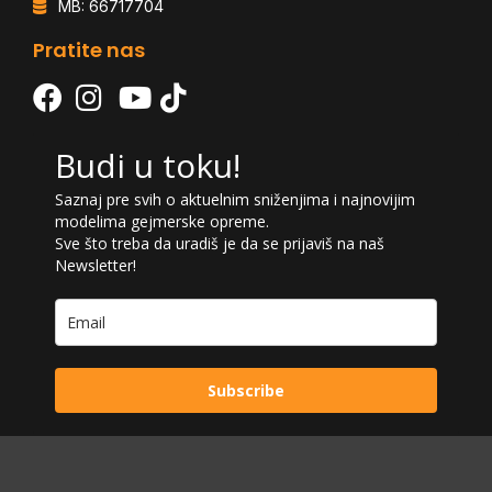
MB: 66717704
Pratite nas
Budi u toku!
Saznaj pre svih o aktuelnim sniženjima i najnovijim
modelima gejmerske opreme.
Sve što treba da uradiš je da se prijaviš na naš
Newsletter!
Subscribe