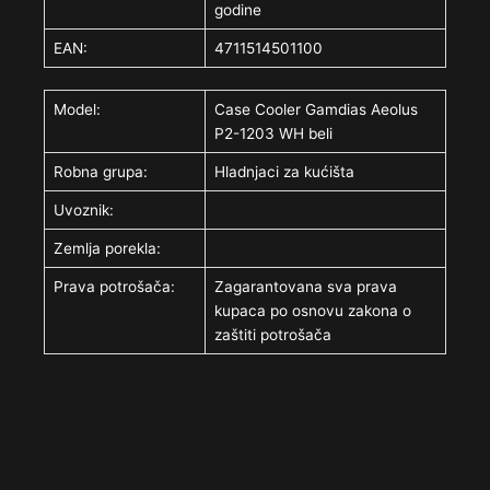
godine
EAN:
4711514501100
Model:
Case Cooler Gamdias Aeolus
P2-1203 WH beli
Robna grupa:
Hladnjaci za kućišta
Uvoznik:
Zemlja porekla:
Prava potrošača:
Zagarantovana sva prava
kupaca po osnovu zakona o
zaštiti potrošača