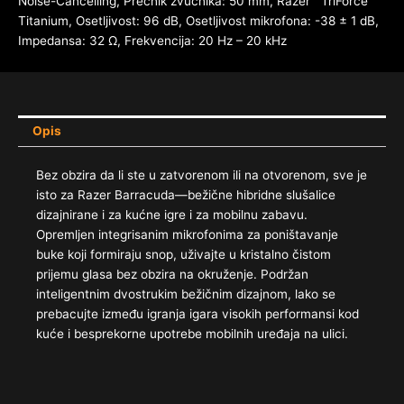
Noise-Cancelling, Prečnik zvučnika: 50 mm, Razer™ TriForce
Titanium, Osetljivost: 96 dB, Osetljivost mikrofona: -38 ± 1 dB,
Impedansa: 32 Ω, Frekvencija: 20 Hz – 20 kHz
Opis
Bez obzira da li ste u zatvorenom ili na otvorenom, sve je
isto za Razer Barracuda—bežične hibridne slušalice
dizajnirane i za kućne igre i za mobilnu zabavu.
Opremljen integrisanim mikrofonima za poništavanje
buke koji formiraju snop, uživajte u kristalno čistom
prijemu glasa bez obzira na okruženje. Podržan
inteligentnim dvostrukim bežičnim dizajnom, lako se
prebacujte između igranja igara visokih performansi kod
kuće i besprekorne upotrebe mobilnih uređaja na ulici.