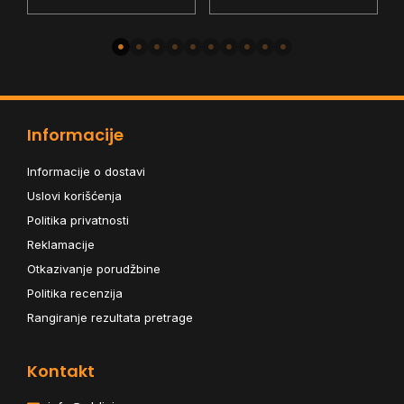
RZ-04-03240800-R3M1
0
Pink
Informacije
Informacije o dostavi
Uslovi korišćenja
Politika privatnosti
Reklamacije
Otkazivanje porudžbine
Politika recenzija
Rangiranje rezultata pretrage
Kontakt