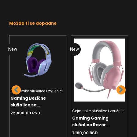
Možda ti se dopadne
New
New
N
Gejmerske slušalice i zvučnici
Gaming Bežične
i
slušalice sa
Gejmerske slušalice i zvučnici
G
mikrofonom Logitech
22.490,00
RSD
Gaming Gaming
G
G733 Lightspeed Lilac
slušalice Razer
s
BlackShark V2 X Pink
B
7.190,00
RSD
2