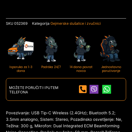
SKU
052369
Kategorija
Gejmerske slušalice i zvučnici
Isporuka za 1-3
Podrška 24/7
14 dana povrat
Jednostavno
dana
novca
poručivanje
MOŽETE PORUČITI I PUTEM
TELEFONA
Povezivanje: USB Tip-C Wireless (2.4GHz); Bluetooth 5.2;
3.5mm analogno, Sistem: Stereo, Pozadinsko osvetljenje: Ne,
Težina: 300 g, Mikrofon: Dual Integrated ECM Beamforming