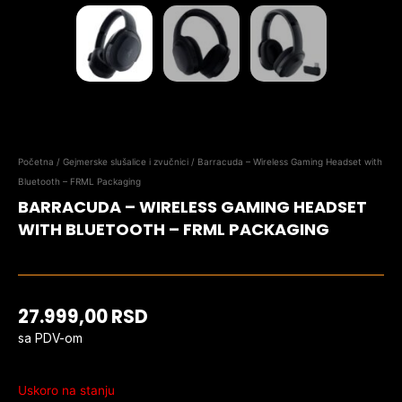
Početna
/
Gejmerske slušalice i zvučnici
/ Barracuda – Wireless Gaming Headset with
Bluetooth – FRML Packaging
BARRACUDA – WIRELESS GAMING HEADSET
WITH BLUETOOTH – FRML PACKAGING
27.999,00
RSD
sa PDV-om
Uskoro na stanju