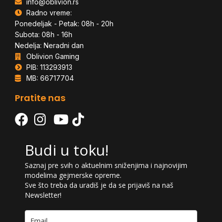
info@oblivion.rs
Radno vreme:
Ponedeljak - Petak: 08h - 20h
Subota: 08h - 16h
Nedelja: Neradni dan
Oblivion Gaming
PIB: 113293913
MB: 66717704
Pratite nas
Budi u toku!
Saznaj pre svih o aktuelnim sniženjima i najnovijim
modelima gejmerske opreme.
Sve što treba da uradiš je da se prijaviš na naš
Newsletter!