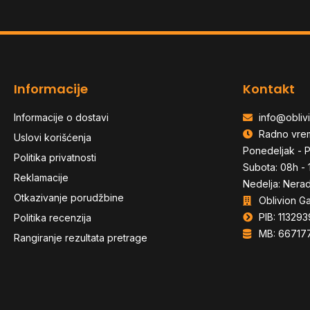
Informacije
Kontakt
Informacije o dostavi
info@oblivi
Radno vre
Uslovi korišćenja
Ponedeljak - P
Politika privatnosti
Subota: 08h - 
Reklamacije
Nedelja: Nera
Otkazivanje porudžbine
Oblivion G
PIB: 113293
Politika recenzija
MB: 66717
Rangiranje rezultata pretrage