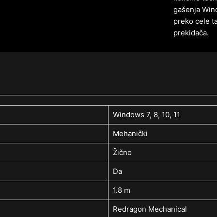
gašenja Wind
preko cele t
prekidača.
Windows 7, 8, 10, 11
Mehanički
Žično
Da
1.8 m
Redragon Mechanical