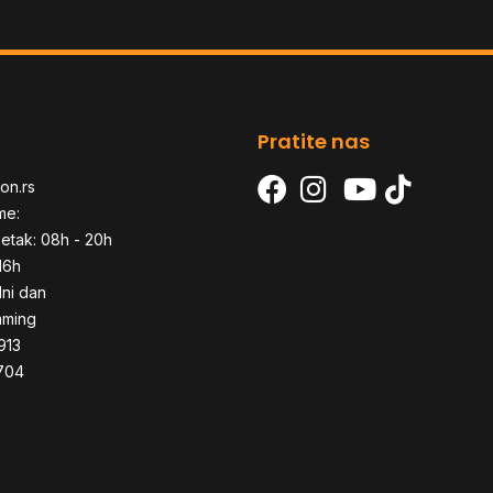
Pratite nas
on.rs
me:
etak: 08h - 20h
16h
dni dan
aming
913
704