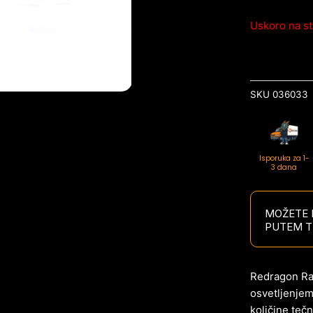
Uskoro na st
SKU
036033
Isporuka za 1-
3 dana
MOŽETE P
PUTEM T
Redragon Ra
osvetljenjem
količine teč