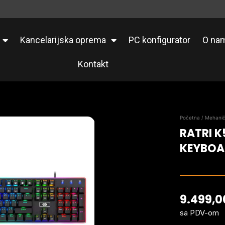
Kancelarijska oprema
PC konfigurator
O na
Kontakt
Početna
/
Mehanič
RATRI 
KEYBOA
9.499,
sa PDV-om