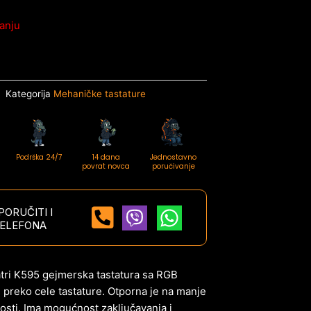
anju
Kategorija
Mehaničke tastature
Podrška 24/7
14 dana
Jednostavno
povrat novca
poručivanje
ORUČITI I
ELEFONA
tri K595 gejmerska tastatura sa RGB
 preko cele tastature. Otporna je na manje
nosti. Ima mogućnost zaključavanja i