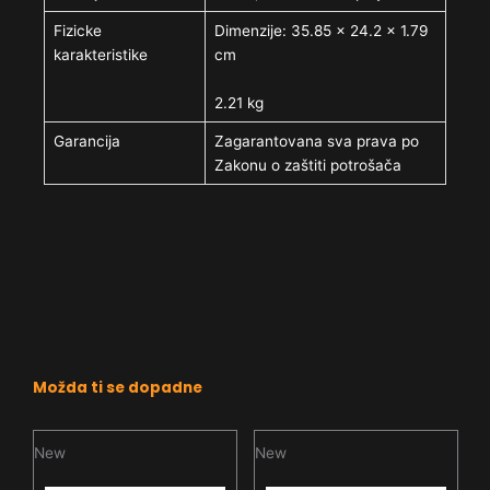
Fizicke
Dimenzije: 35.85 x 24.2 x 1.79
karakteristike
cm
2.21 kg
Garancija
Zagarantovana sva prava po
Zakonu o zaštiti potrošača
Možda ti se dopadne
New
New
N