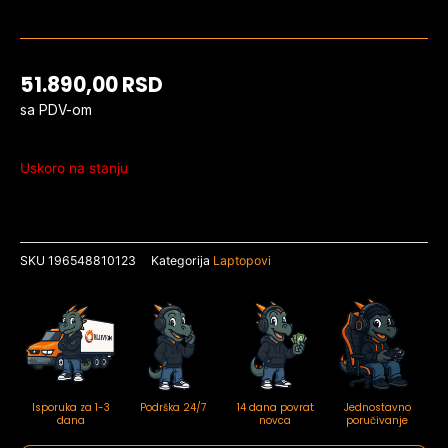
51.890,00
RSD
sa PDV-om
Uskoro na stanju
SKU
196548810123
Kategorija
Laptopovi
Isporuka za 1-3
Podrška 24/7
14 dana povrat
Jednostavno
dana
novca
poručivanje