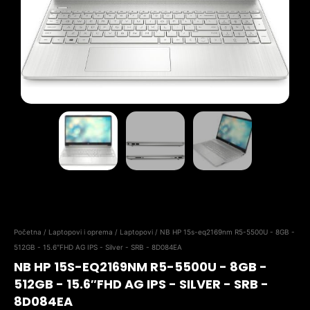
Početna
/
Laptopovi i oprema
/
Laptopovi
/ NB HP 15s-eq2169nm R5-5500U - 8GB -
512GB - 15.6″FHD AG IPS - Silver - SRB - 8D084EA
NB HP 15S-EQ2169NM R5-5500U - 8GB -
512GB - 15.6″FHD AG IPS - SILVER - SRB -
8D084EA