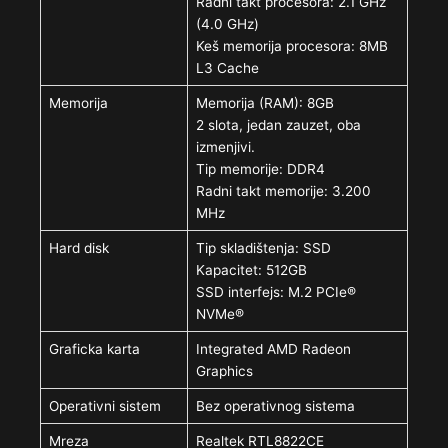
Radni takt procesora: 2.1 GHz
(4.0 GHz)
Keš memorija procesora: 8MB
L3 Cache
Memorija
Memorija (RAM): 8GB
2 slota, jedan zauzet, oba
izmenjivi.
Tip memorije: DDR4
Radni takt memorije: 3.200
MHz
Hard disk
Tip skladištenja: SSD
Kapacitet: 512GB
SSD interfejs: M.2 PCIe®
NVMe®
Graficka karta
Integrated AMD Radeon
Graphics
Operativni sistem
Bez operativnog sistema
Mreza
Realtek RTL8822CE