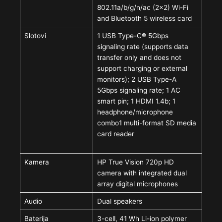
802.11a/b/g/n/ac (2×2) Wi-Fi
and Bluetooth 5 wireless card
Slotovi
1 USB Type-C® 5Gbps
signaling rate (supports data
transfer only and does not
support charging or external
monitors); 2 USB Type-A
5Gbps signaling rate; 1 AC
smart pin; 1 HDMI 1.4b; 1
headphone/microphone
combo1 multi-format SD media
card reader
Kamera
HP True Vision 720p HD
camera with integrated dual
array digital microphones
Audio
Dual speakers
Baterija
3-cell, 41 Wh Li-ion polymer