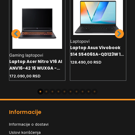
Laptopovi
Laptop Asus Vivobook
S14 S5406SA-QD123W 14
Gaming laptopovi
L
 -
WUXGA OLED - U7-256V -
Laptop Acer Nitro V16 AI
A
 -
128.490,00
RSD
16GB - NVMe 512GB -
ANV16-42 16 WUXGA -
M
Win11 home - SR
R5-240 - 16GB - NVMe 1TB
G
172.090,00
RSD
2
- RTX5060 8GB - backlit
Informacije
Informacije o dostavi
Uslovi korišćenja