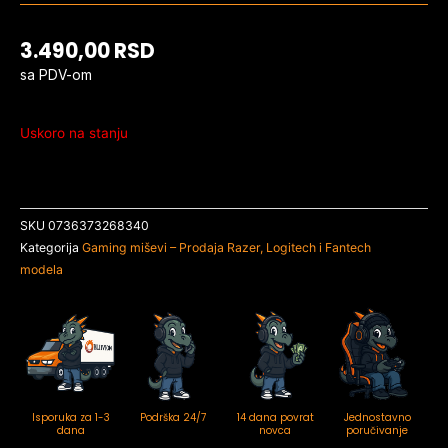
3.490,00
RSD
sa PDV-om
Uskoro na stanju
SKU
0736373268340
Kategorija
Gaming miševi – Prodaja Razer, Logitech i Fantech
modela
Isporuka za 1-3
Podrška 24/7
14 dana povrat
Jednostavno
dana
novca
poručivanje