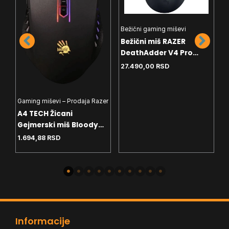
Bežični gaming miševi
G
Bežični miš RAZER
G
DeathAdder V4 Pro
A
black RZ01-05330100-
T
27.490,00
RSD
2
R3G1
Gaming miševi – Prodaja Razer
A4 TECH Žicani
Gejmerski miš Bloody
Gaming Neon X Glide
1.694,88
RSD
Q81 Crni,3200 DPI,USB
Informacije