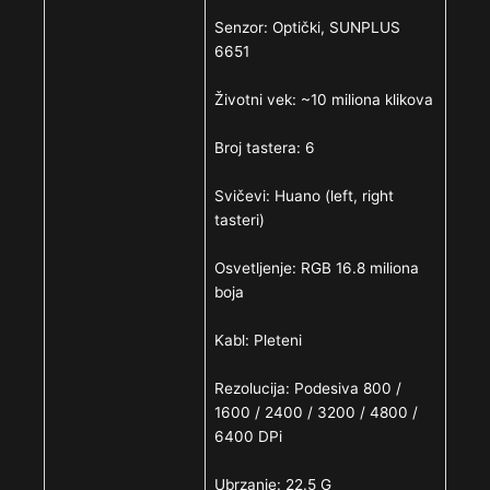
Senzor: Optički, SUNPLUS
6651
Životni vek: ~10 miliona klikova
Broj tastera: 6
Svičevi: Huano (left, right
tasteri)
Osvetljenje: RGB 16.8 miliona
boja
Kabl: Pleteni
Rezolucija: Podesiva 800 /
1600 / 2400 / 3200 / 4800 /
6400 DPi
Ubrzanje: 22.5 G