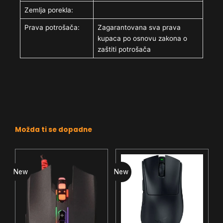
Zemlja porekla:
Prava potrošača:
Zagarantovana sva prava
kupaca po osnovu zakona o
zaštiti potrošača
Možda ti se dopadne
New
New
N