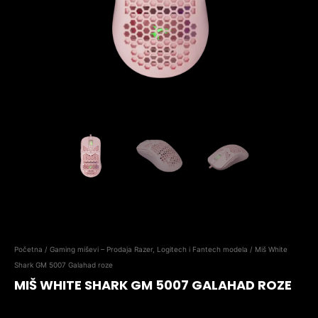
Početna
/
Gaming miševi – Prodaja Razer, Logitech i Fantech modela
/ Miš White
Shark GM 5007 Galahad roze
MIŠ WHITE SHARK GM 5007 GALAHAD ROZE