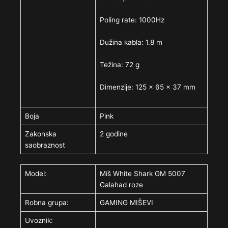
Poling rate: 1000Hz
Dužina kabla: 1.8 m
Težina: 72 g
Dimenzije: 125 x 65 x 37 mm
Boja
Pink
Zakonska
2 godine
saobraznost
Model:
Miš White Shark GM 5007
Galahad roze
Robna grupa:
GAMING MIŠEVI
Uvoznik: