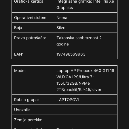
Grafička kartica
Integrisana grafika: Intel Iris Xe
Graphics
Operativni sistem
Nema
Boja
Silver
Prava potrošača:
Zakonska saobraznost 2
godine
EAN:
197498569963
Model:
Laptop HP Probook 460 G11 16
WUXGA IPS/Ultra 7-
155U/32GB/NVMe
2TB/backlit/RJ-45/silver
Robna grupa:
LAPTOPOVI
Uvoznik:
Zemlja porekla: