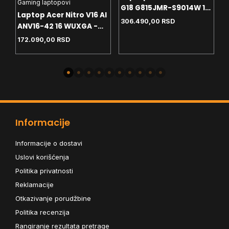
S
Gaming laptopovi
G18 G815JMR-S9014W 18
W
Laptop Acer Nitro V16 AI
1
2.5K - i7-14650HX -
306.490,00
RSD
-
ANV16-42 16 WUXGA -
32GB - 1TB - RTX5060
W
GB
R5-240 - 16GB - NVMe
172.090,00
RSD
8GB - Win11 home+ranac
1TB - RTX5060 8GB -
backlit
Informacije
Informacije o dostavi
Uslovi korišćenja
Politika privatnosti
Reklamacije
Otkazivanje porudžbine
Politika recenzija
Rangiranje rezultata pretrage