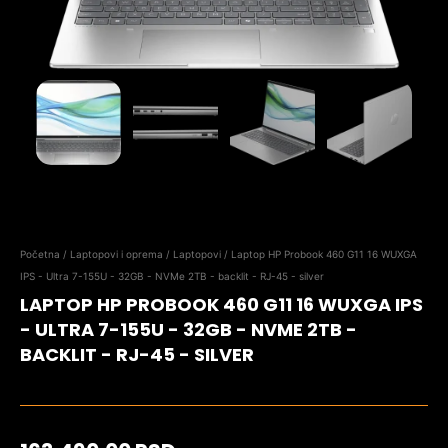
Početna
/
Laptopovi i oprema
/
Laptopovi
/ Laptop HP Probook 460 G11 16 WUXGA
IPS - Ultra 7-155U - 32GB - NVMe 2TB - backlit - RJ-45 - silver
LAPTOP HP PROBOOK 460 G11 16 WUXGA IPS
- ULTRA 7-155U - 32GB - NVME 2TB -
BACKLIT - RJ-45 - SILVER