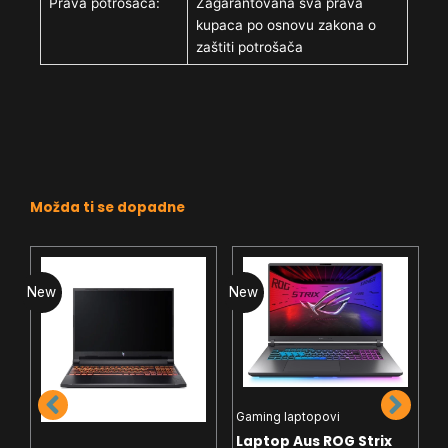
Prava potrošača:
Zagarantovana sva prava
kupaca po osnovu zakona o
zaštiti potrošača
Možda ti se dopadne
New
New
N
L
Gaming laptopovi
L
Laptop Aus ROG Strix