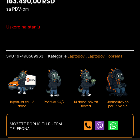
163.490,00
RSD
sa PDV-om
Uskoro na stanju
SKU
197498569963
Kategorije
Laptopovi
,
Laptopovi i oprema
Isporuka za 1-3
Podrška 24/7
14 dana povrat
Jednostavno
dana
novca
poručivanje
MOŽETE PORUČITI I PUTEM
TELEFONA