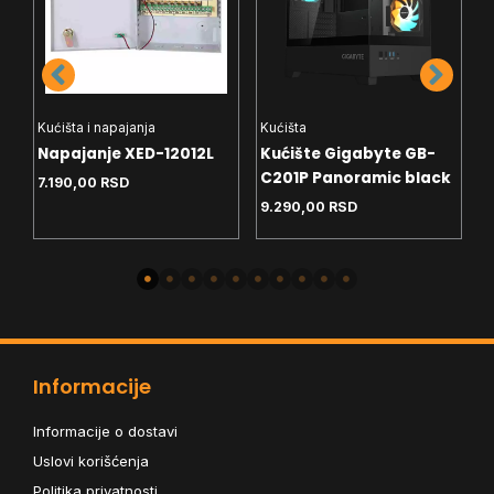
Kućišta i napajanja
Kućišta
K
Napajanje XED-12012L
Kućište Gigabyte GB-
K
C201P Panoramic black
7.190,00
RSD
4
9.290,00
RSD
Informacije
Informacije o dostavi
Uslovi korišćenja
Politika privatnosti