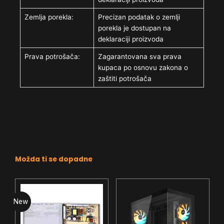
Zemlja porekla:
Precizan podatak o zemlji
porekla je dostupan na
deklaraciji proizvoda
Prava potrošača:
Zagarantovana sva prava
kupaca po osnovu zakona o
zaštiti potrošača
Možda ti se dopadne
New