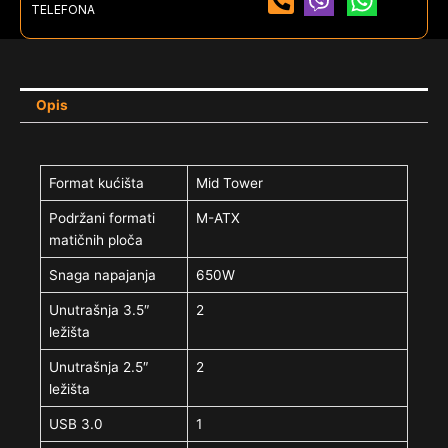
TELEFONA
Opis
Format kućišta
Mid Tower
Podržani formati
M-ATX
matičnih ploča
Snaga napajanja
650W
Unutrašnja 3.5″
2
ležišta
Unutrašnja 2.5″
2
ležišta
USB 3.0
1