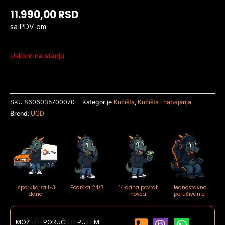
11.990,00
RSD
sa PDV-om
Uskoro na stanju
SKU
8606035700070
Kategorije
Kućišta
,
Kućišta i napajanja
Brend:
UGD
Isporuka za 1-3
Podrška 24/7
14 dana povrat
Jednostavno
dana
novca
poručivanje
MOŽETE PORUČITI I PUTEM