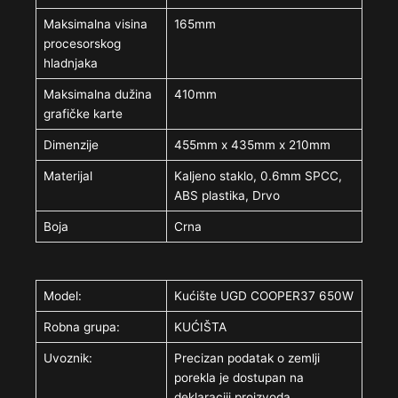
Maksimalna visina
165mm
procesorskog
hladnjaka
Maksimalna dužina
410mm
grafičke karte
Dimenzije
455mm x 435mm x 210mm
Materijal
Kaljeno staklo, 0.6mm SPCC,
ABS plastika, Drvo
Boja
Crna
Model:
Kućište UGD COOPER37 650W
Robna grupa:
KUĆIŠTA
Uvoznik:
Precizan podatak o zemlji
porekla je dostupan na
deklaraciji proizvoda