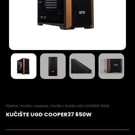
Početna
/
Kućišta i napajanja
/
Kućišta
/ Kućište UGD COOPER37 650W
KUĆIŠTE UGD COOPER37 650W