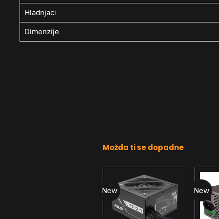
Hladnjaci
Dimenzije
Možda ti se dopadne
New
New
New