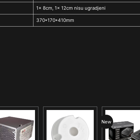
1x 8cm, 1x 12cm nisu ugradjeni
370*170*410mm
New