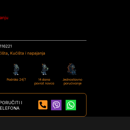
anju
116221
išta
,
Kućišta i napajanja
Podrška 24/7
14 dana
Jednostavno
povrat novca
poručivanje
ORUČITI I
ELEFONA