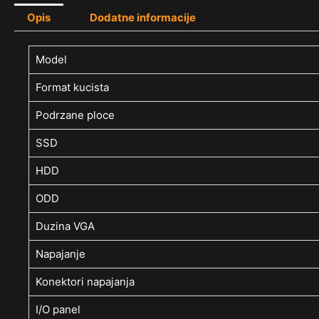
Opis
Dodatne informacije
Model
Format kucista
Podrzane ploce
SSD
HDD
ODD
Duzina VGA
Napajanje
Konektori napajanja
I/O panel