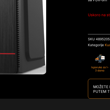
Uskoro na st
SKU
4895205
Kategorije
Kuć
Isporuka za 1-
3 dana
MOŽETE P
PUTEM T