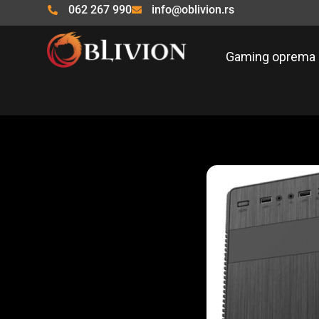
Pređi
062 267 990
info@oblivion.rs
na
sadržaj
Gaming oprema