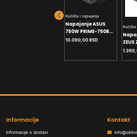
Kućišta i napajanja
Napajanje ASUS
Kućišta i napajanja
Kućišta
750W PRIME-750B
Napajanje 750W
Napa
BLACK ATX12V 80+
10.090,00
RSD
Gigabyte GP-
ZEUS 
Bronze Modularno
UD750GM PG5 V2
Bulk
12.290,00
RSD
1.390
Gold- modularno
Informacije
Kontakt
Informacije o dostavi
info@oblivi