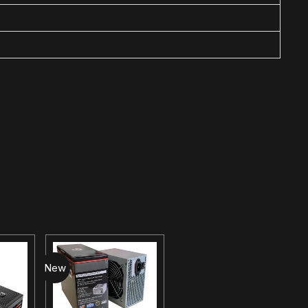
New
New