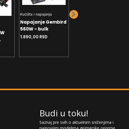
Kućišta i napajanja
Kućišta i napajanja
Napajanje Gembird
Napajanje Chieftec
560W – bulk
GDP-750C 750W 80+
0W
1.890,00
RSD
Bronze
14.390,00
RSD
X3 SE
3.1
Budi u toku!
Saznaj pre svih o aktuelnim sniženjima i
najnovijim modelima gejmerske opreme.