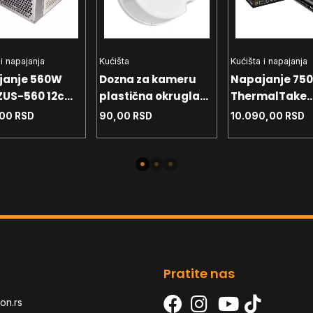
 i napajanja
Kućišta
Kućišta i napajanja
janje 560W
Dozna za kameru
Napajanje 75
ZUS-560 12cm
plastična okrugla
ThermalTake
Tip1
Toughpower G
,00
RSD
90,00
RSD
10.090,00
RSD
80+ Bronze ATX
Pratite nas
on.rs