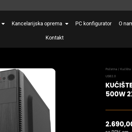
Kancelarijska oprema
PC konfigurator
O na
Kontakt
Početna
/
Kućišta 
USB2.0
KUĆIŠT
500W 2
2.690,
sa PDV-om