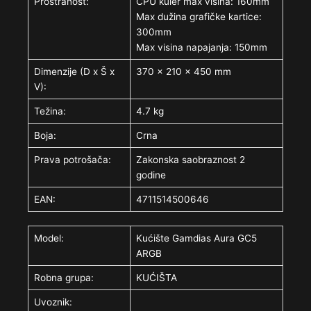
Prostranost:
CPU kuler max visina: 160mm
Max dužina grafičke kartice:
300mm
Max visina napajanja: 150mm
Dimenzije (D x Š x
370 x 210 x 450 mm
V):
Težina:
4.7 kg
Boja:
Crna
Prava potrošača:
Zakonska saobraznost 2
godine
EAN:
4711514500646
Model:
Kućište Gamdias Aura GC5
ARGB
Robna grupa:
KUĆIŠTA
Uvoznik: