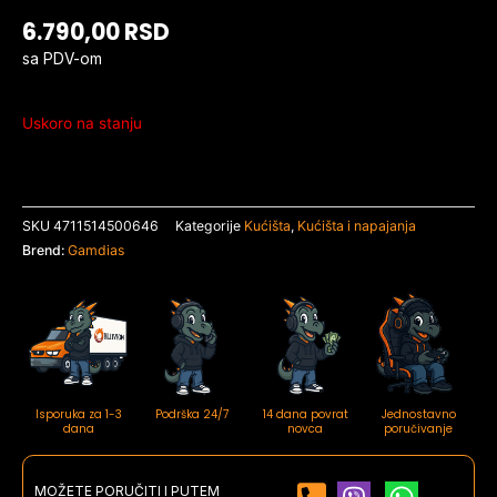
6.790,00
RSD
sa PDV-om
Uskoro na stanju
SKU
4711514500646
Kategorije
Kućišta
,
Kućišta i napajanja
Brend:
Gamdias
Isporuka za 1-3
Podrška 24/7
14 dana povrat
Jednostavno
dana
novca
poručivanje
MOŽETE PORUČITI I PUTEM