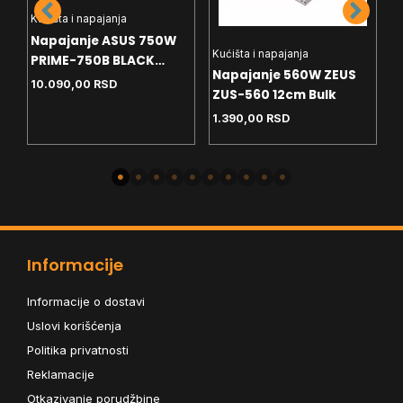
Kućišta i napajanja
Napajanje ASUS 750W
Kućišta i napajanja
K
PRIME-750B BLACK
Napajanje 560W ZEUS
D
ATX12V 80+ Bronze
10.090,00
RSD
M
ZUS-560 12cm Bulk
p
Modularno
1.390,00
RSD
9
Informacije
Informacije o dostavi
Uslovi korišćenja
Politika privatnosti
Reklamacije
Otkazivanje porudžbine