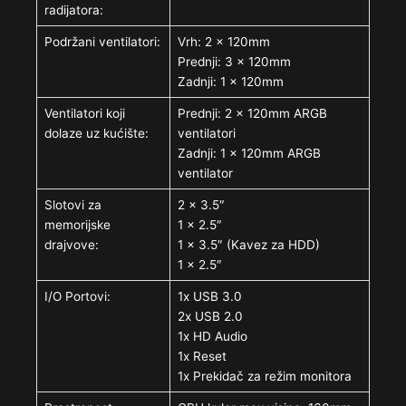
radijatora:
Podržani ventilatori:
Vrh: 2 x 120mm
Prednji: 3 x 120mm
Zadnji: 1 x 120mm
Ventilatori koji
Prednji: 2 x 120mm ARGB
dolaze uz kućište:
ventilatori
Zadnji: 1 x 120mm ARGB
ventilator
Slotovi za
2 x 3.5″
memorijske
1 x 2.5″
drajvove:
1 x 3.5″ (Kavez za HDD)
1 x 2.5″
I/O Portovi:
1x USB 3.0
2x USB 2.0
1x HD Audio
1x Reset
1x Prekidač za režim monitora