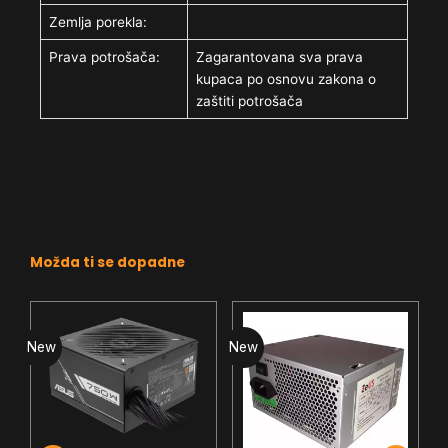
Zemlja porekla:
Prava potrošača:
Zagarantovana sva prava
kupaca po osnovu zakona o
zaštiti potrošača
Možda ti se dopadne
New
New