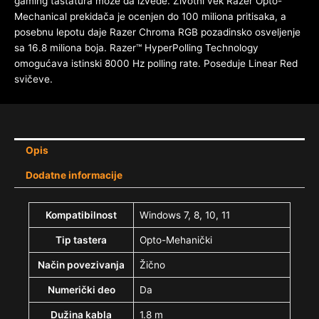
gaming tastatura može da izvede. Životni vek Razer Opto-
Mechanical prekidača je ocenjen do 100 miliona pritisaka, a
posebnu lepotu daje Razer Chroma RGB pozadinsko osveljenje
sa 16.8 miliona boja. Razer™ HyperPolling Technology
omogućava istinski 8000 Hz polling rate. Poseduje Linear Red
svičeve.
Opis
Dodatne informacije
Kompatibilnost
Windows 7, 8, 10, 11
Tip tastera
Opto-Mehanički
Način povezivanja
Žično
Numerički deo
Da
Dužina kabla
1.8 m