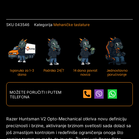
SKU
043546
Kategorija
Mehaničke tastature
Isporuka za 1-3
Podrška 24/7
14 dana povrat
Jednostavno
dana
novca
poručivanje
MOŽETE PORUČITI I PUTEM
TELEFONA
Razer Huntsman V2 Opto-Mechanical otkriva novu definiciju
preciznosti i brzine, aktiviranje brzinom svetlosti sada dolazi sa
još zrnastijom kontrolom i redefiniše ograničenja onoga što