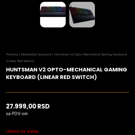
Početna
/
Mehaničke tastature
/ Huntsman V2 Opto-Mechanical Gaming Keyboard
(Linear Red Switch)
HUNTSMAN V2 OPTO-MECHANICAL GAMING
KEYBOARD (LINEAR RED SWITCH)
27.999,00
RSD
sa PDV-om
Uskoro na stanju