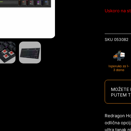
Uskoro na st
SKU
053082
Isporuka za 1-
3 dana
MOŽETE P
PUTEM T
Redragon Hor
odlična opci
ultra tanak n