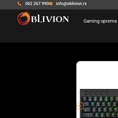
Pređi
062 267 990
info@oblivion.rs
na
sadržaj
Gaming oprema