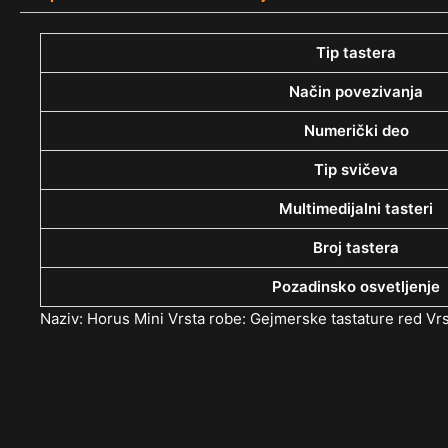
Tip tastera
Način povezivanja
Numerički deo
Tip svičeva
Multimedijalni tasteri
Broj tastera
Pozadinsko osvetljenje
Naziv: Horus Mini Vrsta robe: Gejmerske tastature red V