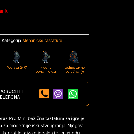
anju
Kategorija
Mehaničke tastature
Podrška 24/7
14 dana
Jednostavno
povrat novca
poručivanje
ORUČITI I
ELEFONA
us Pro Mini bežična tastatura za igre je
ja za modernije iskustvo igranja. Njegov
iskoprofilni dizajn idealan je za uštedu