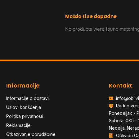
Možda ti se dopadne
No products were found matching
Informacije
Kontakt
Informacije o dostavi
info@oblivi
Radno vre
Uslovi korišćenja
Ponedeljak - P
Politika privatnosti
Subota: 08h - 
Reklamacije
Nedelja: Nera
Otkazivanje porudžbine
Oblivion G