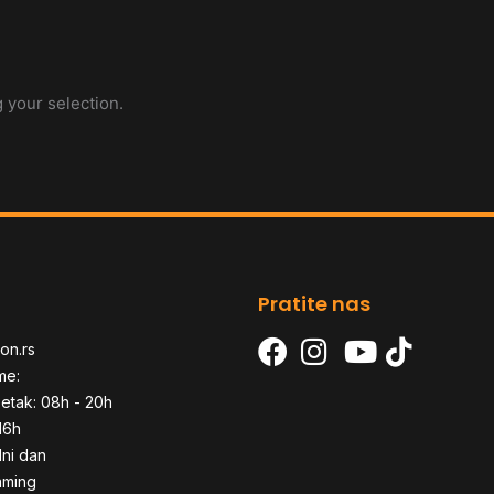
 your selection.
Pratite nas
on.rs
me:
etak: 08h - 20h
16h
dni dan
aming