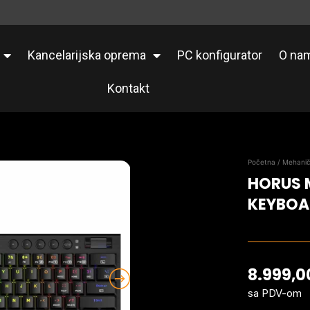
Kancelarijska oprema
PC konfigurator
O na
Kontakt
Početna
/
Mehanič
HORUS 
KEYBOA
8.999,
sa PDV-om