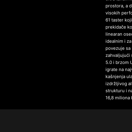
prostora, a d
visokih perf
61 taster ko
prekidače ko
linearan osec
idealnim i za
povezuje sa 
zahvaljujući
5.0 i brzom 
igrate na na
kašnjenja ul
izdržljivog 
strukturu i 
16,8 miliona 