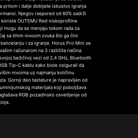
a pritom i dalje dobijete iskustvo igranja
ormansi. Njegov raspored od 60% sadrži
ji koriste OUTEMU Red niskoprofilne
ji mogu da se menjaju tokom rada za
́aj sa tihim nivoom zvuka što ga čini
 kancelariju i za igranje. Horus Pro Mini se
vašim računarom na 3 različita načina
 svojoj bežičnoj vezi od 2,4 GHz, Bluetooth
USB Tip-C kablu kako biste osigurali da
jvišim nivoima uz najmanju količinu
aza. Gornji deo tastature je napravljen od
aluminijumskog materijala koji poboljšava
naglašava RGB pozadinsko osvetljenje od
boja.