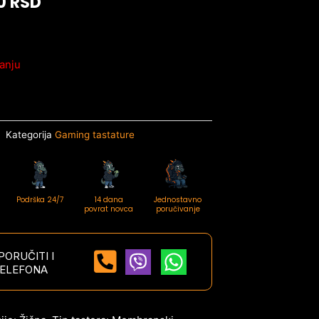
00
RSD
anju
Kategorija
Gaming tastature
Podrška 24/7
14 dana
Jednostavno
povrat novca
poručivanje
ORUČITI I
ELEFONA