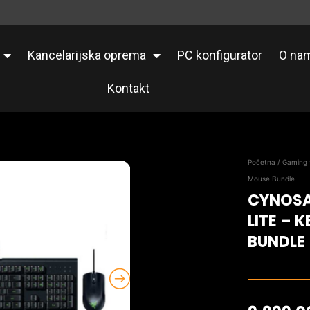
Kancelarijska oprema
PC konfigurator
O na
Kontakt
Početna
/
Gaming 
Mouse Bundle
CYNOSA 
LITE –
BUNDLE