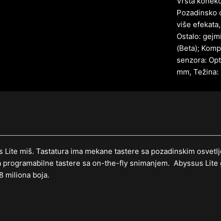
Vrsta konekc
Pozadinsko 
više efekata
Ostalo: gejm
(Beta); Komp
senzora: Opt
mm, Težina: 
 Lite miš. Tastatura ima mekane tastere sa pozadinskim osvetlje
Ima programabilne tastere sa on-the-fly snimanjem. Abyssus Lite
8 miliona boja.