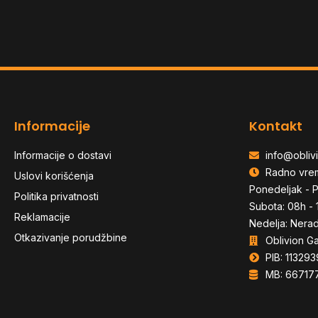
Informacije
Kontakt
Informacije o dostavi
info@oblivi
Radno vre
Uslovi korišćenja
Ponedeljak - P
Politika privatnosti
Subota: 08h - 
Reklamacije
Nedelja: Nera
Otkazivanje porudžbine
Oblivion G
PIB: 113293
MB: 66717