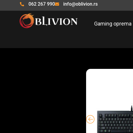
Pređi
062 267 990
info@oblivion.rs
na
sadržaj
Gaming oprema