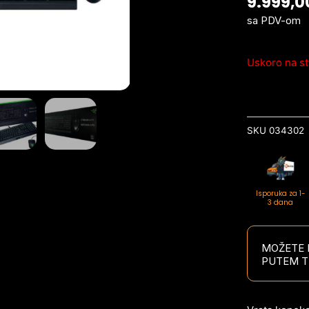
9.999,
sa PDV-om
Uskoro na st
SKU
034302
Isporuka za 1-
3 dana
MOŽETE P
PUTEM T