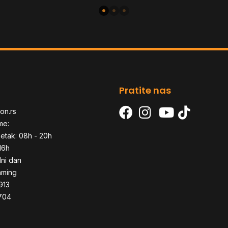
03390200-R3M1
Pratite nas
on.rs
me:
etak: 08h - 20h
16h
dni dan
aming
913
704