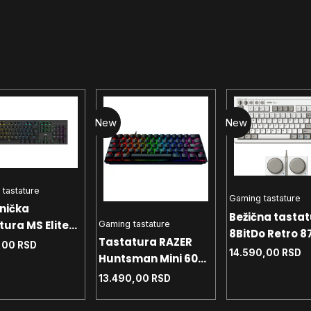
New
New
tastature
Gaming tastature
nička
Bežična tasta
tura MS Elite
Gaming tastature
8BitDo Retro 87
Tastatura RAZER
C Full Layout -
,00
RSD
mehanička - w
14.590,00
RSD
Huntsman Mini 60%
 svičevi -
Dual Super Bu
Opto-Gaming
medija tasteri
13.490,00
RSD
(Linear Red Switch)
i ghosting -
– FRML RZ03-