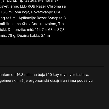
ije: Žična, Tip tastera: Membranski,
osvetljenje: LED RGB Razer Chroma sa
, 16.8 miliona boja, Povezivanje: USB,
ing režim,, Aplikacija: Razer Synapse 3
atibilnost sa Xbox One konzolom, Tip
ički, Dimenzije: miš: 114,7 x 63 x 37,3
miš: 78 g, Dužina kabla: 2.1 m
njem od 16.8 miliona boja i 10 key revollver tastera.
 gejmerski miš je ergonomski dizajniran i ima podesivu